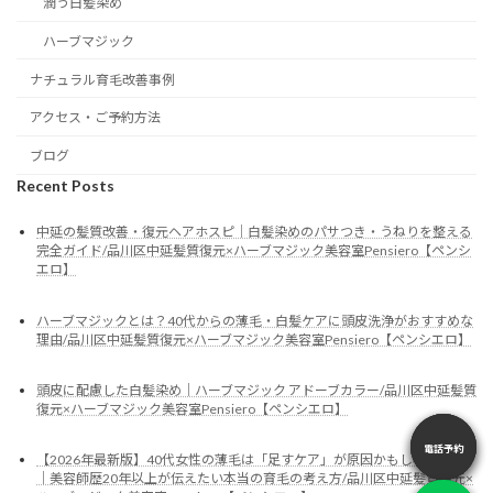
潤う白髪染め
ハーブマジック
ナチュラル育毛改善事例
アクセス・ご予約方法
ブログ
Recent Posts
中延の髪質改善・復元ヘアホスピ｜白髪染めのパサつき・うねりを整える
完全ガイド/品川区中延髪質復元×ハーブマジック美容室Pensiero【ペンシ
エロ】
ハーブマジックとは？40代からの薄毛・白髪ケアに頭皮洗浄がおすすめな
理由/品川区中延髪質復元×ハーブマジック美容室Pensiero【ペンシエロ】
頭皮に配慮した白髪染め｜ハーブマジック アドーブカラー/品川区中延髪質
復元×ハーブマジック美容室Pensiero【ペンシエロ】
電話予約
電話予約
電話予約
【2026年最新版】40代女性の薄毛は「足すケア」が原因かもしれません
｜美容師歴20年以上が伝えたい本当の育毛の考え方/品川区中延髪質復元×