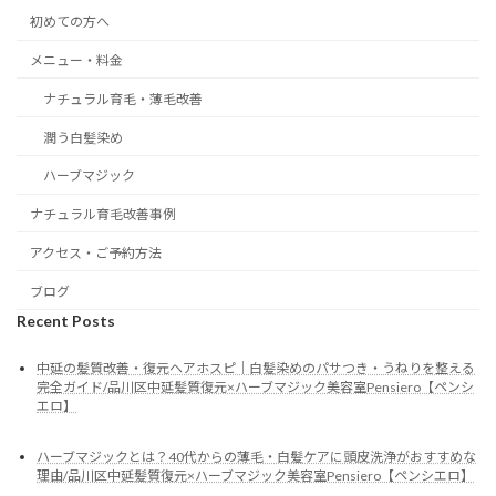
初めての方へ
メニュー・料金
ナチュラル育毛・薄毛改善
潤う白髪染め
ハーブマジック
ナチュラル育毛改善事例
アクセス・ご予約方法
ブログ
Recent Posts
中延の髪質改善・復元ヘアホスピ｜白髪染めのパサつき・うねりを整える
完全ガイド/品川区中延髪質復元×ハーブマジック美容室Pensiero【ペンシ
エロ】
ハーブマジックとは？40代からの薄毛・白髪ケアに頭皮洗浄がおすすめな
理由/品川区中延髪質復元×ハーブマジック美容室Pensiero【ペンシエロ】