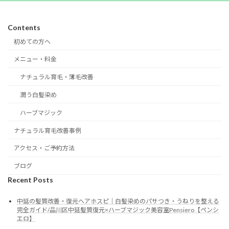
Contents
初めての方へ
メニュー・料金
ナチュラル育毛・薄毛改善
潤う白髪染め
ハーブマジック
ナチュラル育毛改善事例
アクセス・ご予約方法
ブログ
Recent Posts
中延の髪質改善・復元ヘアホスピ｜白髪染めのパサつき・うねりを整える
完全ガイド/品川区中延髪質復元×ハーブマジック美容室Pensiero【ペンシ
エロ】