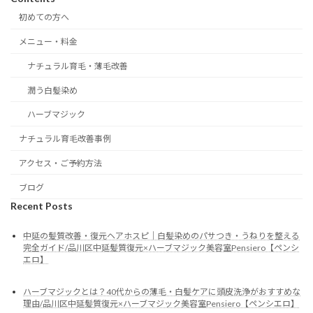
初めての方へ
メニュー・料金
ナチュラル育毛・薄毛改善
潤う白髪染め
ハーブマジック
ナチュラル育毛改善事例
アクセス・ご予約方法
ブログ
Recent Posts
中延の髪質改善・復元ヘアホスピ｜白髪染めのパサつき・うねりを整える
完全ガイド/品川区中延髪質復元×ハーブマジック美容室Pensiero【ペンシ
エロ】
ハーブマジックとは？40代からの薄毛・白髪ケアに頭皮洗浄がおすすめな
理由/品川区中延髪質復元×ハーブマジック美容室Pensiero【ペンシエロ】