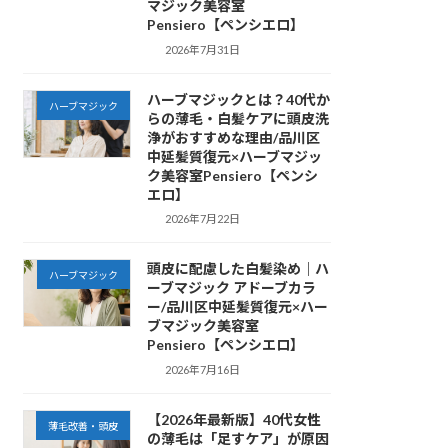
マジック美容室
Pensiero【ペンシエロ】
2026年7月31日
ハーブマジックとは？40代か
ハーブマジック
らの薄毛・白髪ケアに頭皮洗
浄がおすすめな理由/品川区
中延髪質復元×ハーブマジッ
ク美容室Pensiero【ペンシ
エロ】
2026年7月22日
頭皮に配慮した白髪染め｜ハ
ハーブマジック
ーブマジック アドーブカラ
ー/品川区中延髪質復元×ハー
ブマジック美容室
Pensiero【ペンシエロ】
2026年7月16日
【2026年最新版】40代女性
薄毛改善・頭皮
の薄毛は「足すケア」が原因