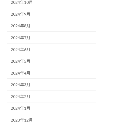
2024年10月
2024年9月
2024年8月
2024年7月
2024年6月
2024年5月
2024年4月
2024年3月
2024年2月
2024年1月
2023年12月