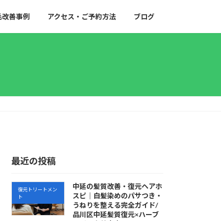
毛改善事例
アクセス・ご予約方法
ブログ
最近の投稿
中延の髪質改善・復元ヘアホ
復元トリートメン
スピ｜白髪染めのパサつき・
ト
うねりを整える完全ガイド/
品川区中延髪質復元×ハーブ