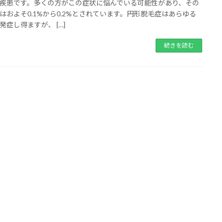
疾患です。多くの方がこの症状に悩んでいる可能性があり、その
はおよそ0.1%から0.2%とされています。円形脱毛症はあらゆる
発症し得ますが、 […]
続きを読む