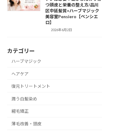
つ頭皮と栄養の整え方/品川
区中延髪質×ハーブマジック
美容室Pensiero【ペンシエ
ロ】
2026年6月2日
カテゴリー
ハーブマジック
ヘアケア
復元トリートメント
潤う白髪染め
縮毛矯正
薄毛改善・頭皮