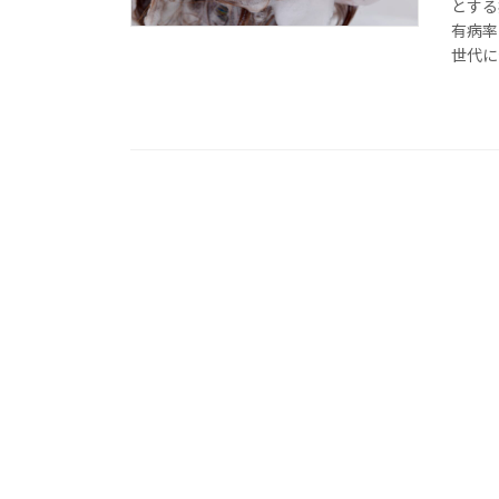
とする
有病率
世代に