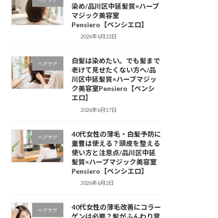
染め/品川区中延髪質×ハーブ
マジック美容室
Pensiero【ペンシエロ】
2026年6月22日
白髪は染めたい。でも髪まで
ヘアケア
老けて見せたくない方へ/品
川区中延髪質×ハーブマジッ
ク美容室Pensiero【ペンシ
エロ】
2026年6月17日
40代女性の薄毛・白髪予防に
ヘアケア
重曹は使える？頭皮を整える
使い方と注意点/品川区中延
髪質×ハーブマジック美容室
Pensiero【ペンシエロ】
2026年6月2日
40代女性の薄毛改善にコラー
ヘアケア
ゲンは必要？髪がふんわり育