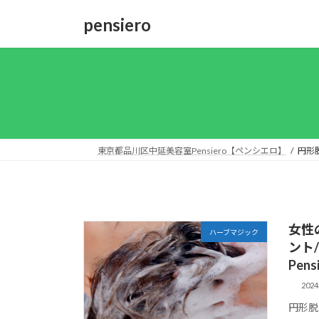
コ
ナ
pensiero
ン
ビ
テ
ゲ
ン
ー
ツ
シ
へ
ョ
ス
ン
キ
に
ッ
移
東京都品川区中延美容室Pensiero【ペンシエロ】
円形
プ
動
女性
ハーブマジック
ント
Pen
202
円形脱