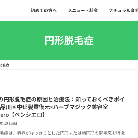
初めての方へ
メニュー・料金
ナチュラル育
円形脱毛症
脱毛症
の円形脱毛症の原因と治療法：知っておくべきポイ
/品川区中延髪質復元×ハーブマジック美容室
siero【ペンシエロ】
4年12月16日
毛症は、境界がはっきりとした円形または楕円形の脱毛斑を特徴