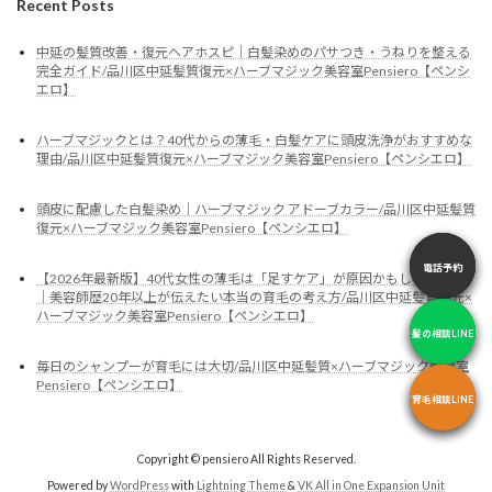
Recent Posts
中延の髪質改善・復元ヘアホスピ｜白髪染めのパサつき・うねりを整える
完全ガイド/品川区中延髪質復元×ハーブマジック美容室Pensiero【ペンシ
エロ】
ハーブマジックとは？40代からの薄毛・白髪ケアに頭皮洗浄がおすすめな
理由/品川区中延髪質復元×ハーブマジック美容室Pensiero【ペンシエロ】
頭皮に配慮した白髪染め｜ハーブマジック アドーブカラー/品川区中延髪質
復元×ハーブマジック美容室Pensiero【ペンシエロ】
電話予約
電話予約
電話予約
【2026年最新版】40代女性の薄毛は「足すケア」が原因かもしれません
｜美容師歴20年以上が伝えたい本当の育毛の考え方/品川区中延髪質復元×
ハーブマジック美容室Pensiero【ペンシエロ】
髪の相談LINE
髪の相談LINE
髪の相談LINE
毎日のシャンプーが育毛には大切/品川区中延髪質×ハーブマジック美容室
Pensiero【ペンシエロ】
育毛相談LINE
育毛相談LINE
育毛相談LINE
Copyright © pensiero All Rights Reserved.
Powered by
WordPress
with
Lightning Theme
&
VK All in One Expansion Unit