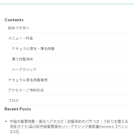
Contents
初めての方へ
メニュー・料金
ナチュラル育毛・薄毛改善
潤う白髪染め
ハーブマジック
ナチュラル育毛改善事例
アクセス・ご予約方法
ブログ
Recent Posts
中延の髪質改善・復元ヘアホスピ｜白髪染めのパサつき・うねりを整える
完全ガイド/品川区中延髪質復元×ハーブマジック美容室Pensiero【ペンシ
エロ】