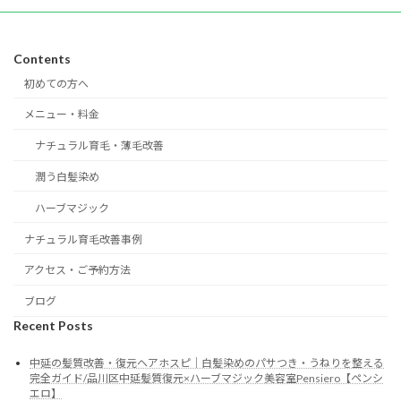
Contents
初めての方へ
メニュー・料金
ナチュラル育毛・薄毛改善
潤う白髪染め
ハーブマジック
ナチュラル育毛改善事例
アクセス・ご予約方法
ブログ
Recent Posts
中延の髪質改善・復元ヘアホスピ｜白髪染めのパサつき・うねりを整える
完全ガイド/品川区中延髪質復元×ハーブマジック美容室Pensiero【ペンシ
エロ】