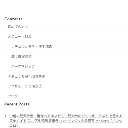
Contents
初めての方へ
メニュー・料金
ナチュラル育毛・薄毛改善
潤う白髪染め
ハーブマジック
ナチュラル育毛改善事例
アクセス・ご予約方法
ブログ
Recent Posts
中延の髪質改善・復元ヘアホスピ｜白髪染めのパサつき・うねりを整える
完全ガイド/品川区中延髪質復元×ハーブマジック美容室Pensiero【ペンシ
エロ】