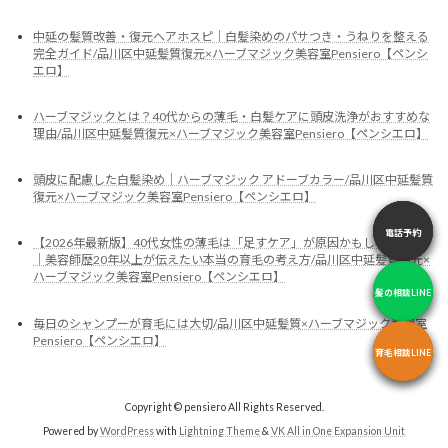
中延の髪質改善・復元ヘアホスピ｜白髪染めのパサつき・うねりを整える
完全ガイド/品川区中延髪質復元×ハーブマジック美容室Pensiero【ペンシ
エロ】
ハーブマジックとは？40代からの薄毛・白髪ケアに頭皮洗浄がおすすめな
理由/品川区中延髪質復元×ハーブマジック美容室Pensiero【ペンシエロ】
頭皮に配慮した白髪染め｜ハーブマジック アドーブカラー/品川区中延髪質
復元×ハーブマジック美容室Pensiero【ペンシエロ】
電話予約
電話予約
電話予約
【2026年最新版】40代女性の薄毛は「足すケア」が原因かもしれません
｜美容師歴20年以上が伝えたい本当の育毛の考え方/品川区中延髪質復元×
ハーブマジック美容室Pensiero【ペンシエロ】
髪の相談LINE
髪の相談LINE
髪の相談LINE
毎日のシャンプーが育毛には大切/品川区中延髪質×ハーブマジック美容室
Pensiero【ペンシエロ】
育毛相談LINE
育毛相談LINE
育毛相談LINE
Copyright © pensiero All Rights Reserved.
Powered by
WordPress
with
Lightning Theme
&
VK All in One Expansion Unit