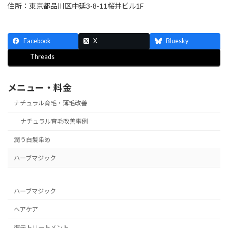
住所：東京都品川区中延3-8-11桜井ビル1F
Facebook
X
Bluesky
Threads
メニュー・料金
ナチュラル育毛・薄毛改善
ナチュラル育毛改善事例
潤う白髪染め
ハーブマジック
ハーブマジック
ヘアケア
復元トリートメント