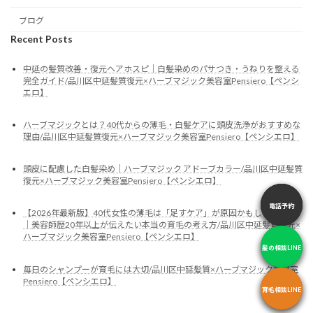
ブログ
Recent Posts
中延の髪質改善・復元ヘアホスピ｜白髪染めのパサつき・うねりを整える
完全ガイド/品川区中延髪質復元×ハーブマジック美容室Pensiero【ペンシ
エロ】
ハーブマジックとは？40代からの薄毛・白髪ケアに頭皮洗浄がおすすめな
理由/品川区中延髪質復元×ハーブマジック美容室Pensiero【ペンシエロ】
頭皮に配慮した白髪染め｜ハーブマジック アドーブカラー/品川区中延髪質
復元×ハーブマジック美容室Pensiero【ペンシエロ】
電話予約
電話予約
電話予約
【2026年最新版】40代女性の薄毛は「足すケア」が原因かもしれません
｜美容師歴20年以上が伝えたい本当の育毛の考え方/品川区中延髪質復元×
ハーブマジック美容室Pensiero【ペンシエロ】
髪の相談LINE
髪の相談LINE
髪の相談LINE
毎日のシャンプーが育毛には大切/品川区中延髪質×ハーブマジック美容室
Pensiero【ペンシエロ】
育毛相談LINE
育毛相談LINE
育毛相談LINE