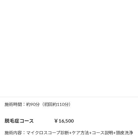
頭皮のコンディションを良くしてあらゆる頭皮の状態を改善して
いきます。
コース
デトックスコース ￥8,800
施術内容：マイクロスコープ診断+保湿ケア+頭皮洗浄
施術時間：約70分（初回約90分）
育毛改善コース ￥11,000
施術内容：マイクロスコープ診断+育毛ケア+頭皮洗浄
施術時間：約90分（初回約110分）
脱毛症コース ￥16,500
施術内容：マイクロスコープ診断+ケア方法+コース説明+頭皮洗浄