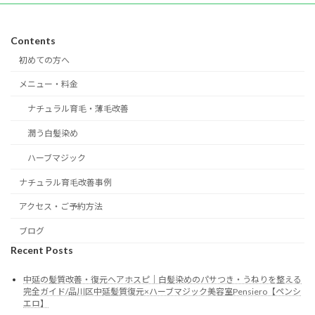
Contents
初めての方へ
メニュー・料金
ナチュラル育毛・薄毛改善
潤う白髪染め
ハーブマジック
ナチュラル育毛改善事例
アクセス・ご予約方法
ブログ
Recent Posts
中延の髪質改善・復元ヘアホスピ｜白髪染めのパサつき・うねりを整える
完全ガイド/品川区中延髪質復元×ハーブマジック美容室Pensiero【ペンシ
エロ】