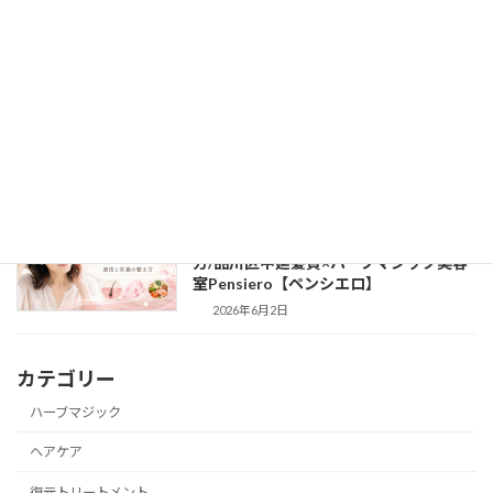
2026年6月17日
40代女性の薄毛・白髪予防に重曹は使え
ヘアケア
る？頭皮を整える使い方と注意点/品川区
中延髪質×ハーブマジック美容室
Pensiero【ペンシエロ】
2026年6月2日
40代女性の薄毛改善にコラーゲンは必
ヘアケア
要？髪がふんわり育つ頭皮と栄養の整え
方/品川区中延髪質×ハーブマジック美容
室Pensiero【ペンシエロ】
2026年6月2日
カテゴリー
ハーブマジック
ヘアケア
復元トリートメント