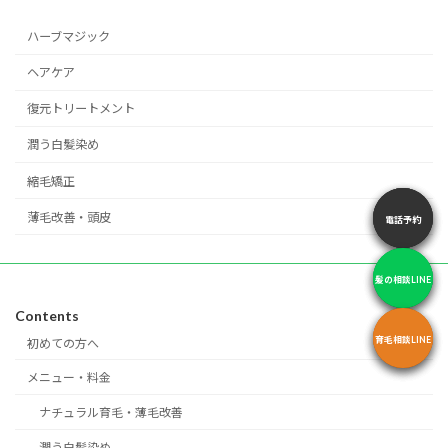
ハーブマジック
ヘアケア
復元トリートメント
潤う白髪染め
縮毛矯正
薄毛改善・頭皮
電話予約
電話予約
電話予約
髪の相談LINE
髪の相談LINE
髪の相談LINE
Contents
育毛相談LINE
育毛相談LINE
育毛相談LINE
初めての方へ
メニュー・料金
ナチュラル育毛・薄毛改善
潤う白髪染め